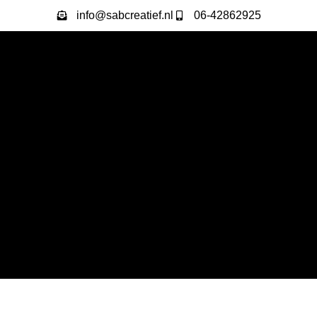
info@sabcreatief.nl
06-42862925