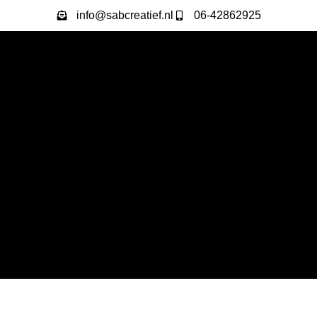
info@sabcreatief.nl
06-42862925